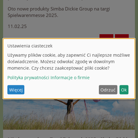
Oto nowe produkty Simba Dickie Group na targi
Spielwarenmesse 2025.
11.02.25
SHARE
WIĘCEJ